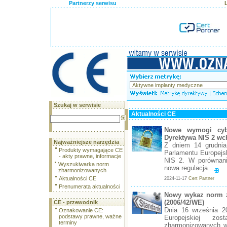
Partnerzy serwisu
Szukaj w serwisie
Aktualności CE
Nowe wymogi cybe
Dyrektywa NIS 2 wc
Najważniejsze narzędzia
Z dniem 14 grudni
Produkty wymagające CE
Parlamentu Europejs
- akty prawne, informacje
NIS 2. W porównani
Wyszukiwarka norm
nowa regulacja...
zharmonizowanych
Aktualności CE
2024-11-17
Cert Partner
Prenumerata aktualności
Nowy wykaz norm 
(2006/42/WE)
CE - przewodnik
Dnia 16 września 2
Oznakowanie CE:
podstawy prawne, ważne
Europejskiej z
terminy
zharmonizowanych w