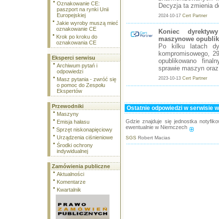
Oznakowanie CE:
Decyzja ta zmienia d
paszport na rynki Unii
Europejskiej
2024-10-17
Cert Partner
Jakie wyroby muszą mieć
oznakowanie CE
Koniec dyrektyw
Krok po kroku do
maszynowe opubli
oznakowania CE
Po kilku latach dy
kompromisowego, 29
Eksperci serwisu
opublikowano fina
Archiwum pytań i
sprawie maszyn oraz 
odpowiedzi
2023-10-13
Cert Partner
Masz pytania - zwróć się
o pomoc do Zespołu
Ekspertów
Przewodniki
Ostatnie odpowiedzi w serwisie 
Maszyny
Gdzie znajduje się jednostka notyf
Emisja hałasu
ewentualnie w Niemczech
Sprzęt niskonapięciowy
Urządzenia ciśnieniowe
SGS
Robert Macias
Środki ochrony
indywidualnej
Zamówienia publiczne
Aktualności
Komentarze
Kwartalnik